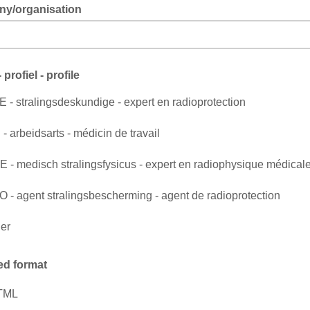
y/organisation
- profiel - profile
 - stralingsdeskundige - expert en radioprotection
- arbeidsarts - médicin de travail
 - medisch stralingsfysicus - expert en radiophysique médical
 - agent stralingsbescherming - agent de radioprotection
er
ed format
TML