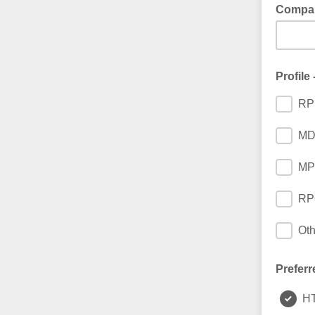
Compan
Profile 
RPE
MD 
MPE
RPO
Oth
Preferr
H